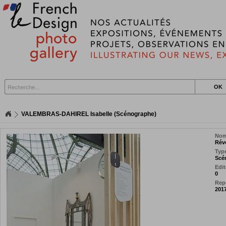
VALEMBRAS-DAHIREL Isabelle (Scénographe)
Nom
Révé
Type
Scé
Edit
0
Repo
201