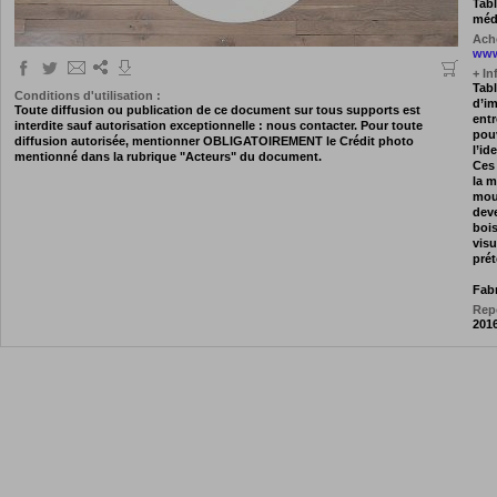
Tabl
médi
Ache
www
+ In
Tabl
Conditions d'utilisation :
d’im
Toute diffusion ou publication de ce document sur tous supports est
entr
interdite sauf autorisation exceptionnelle : nous contacter. Pour toute
pouv
diffusion autorisée, mentionner OBLIGATOIREMENT le Crédit photo
l’id
mentionné dans la rubrique "Acteurs" du document.
Ces 
la m
mou
deve
bois
visu
prét
Fab
Repo
201