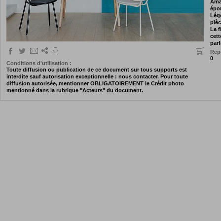
Amar
épo
Légè
pièc
La f
cett
parf
Repo
0
Conditions d'utilisation :
Toute diffusion ou publication de ce document sur tous supports est
interdite sauf autorisation exceptionnelle : nous contacter. Pour toute
diffusion autorisée, mentionner OBLIGATOIREMENT le Crédit photo
mentionné dans la rubrique "Acteurs" du document.