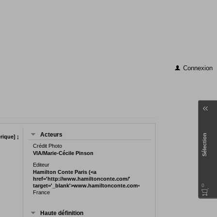
Connexion
Acteurs
Sélection
rique] ;
Crédit Photo
VIA/Marie-Cécile Pinson
Editeur
Hamilton Conte Paris (<a
href='http://www.hamiltonconte.com/'
target='_blank'>www.hamiltonconte.com</a)
0
France
Haute définition