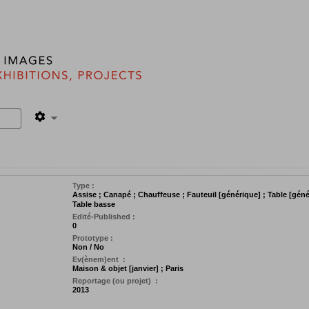
Type :
Assise ; Canapé ; Chauffeuse ; Fauteuil [générique] ; Table [géné
Table basse
Edité-Published :
0
Prototype :
Non / No
Ev(ènem)ent :
Maison & objet [janvier] ; Paris
Reportage (ou projet) :
2013