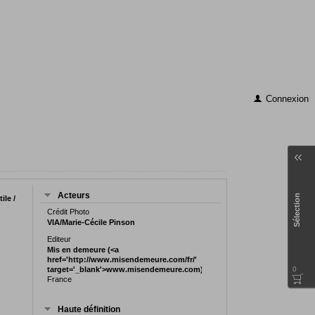
Connexion
Acteurs
Sélection
ile /
Crédit Photo
VIA/Marie-Cécile Pinson
Editeur
Mis en demeure (<a
href='http://www.misendemeure.com/fr/'
target='_blank'>www.misendemeure.com)
0
France
Haute définition