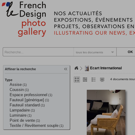
tous les documents
Ecart International
Affiner la recherche
4 documents trou
Type
Assise
(1)
Coussin
(1)
Espace professionnel
(1)
Fauteuil [générique]
(1)
Fauteuil standard
(1)
Lampadaire
(1)
Luminaire
(1)
Point de vente
(1)
Textile / Revêtement souple
(1)